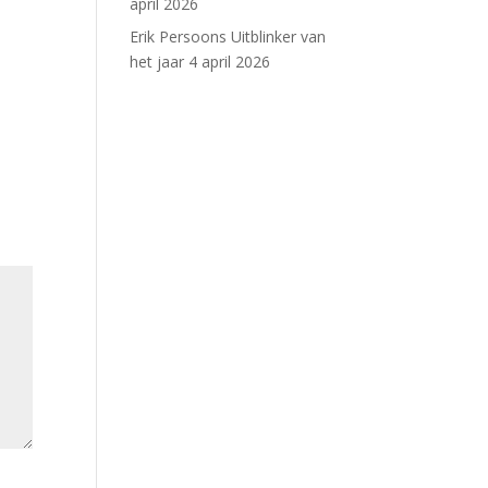
Office 365
Outlook Live
april 2026
Erik Persoons Uitblinker van
het jaar
4 april 2026