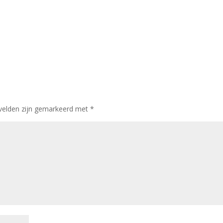
le Calendar
iCalendar
 velden zijn gemarkeerd met
*