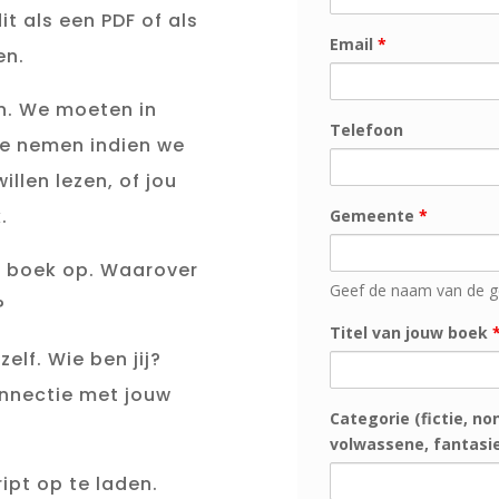
t als een PDF of als
Email
*
en.
n. We moeten in
Telefoon
te nemen indien we
llen lezen, of jou
.
Gemeente
*
w boek op. Waarover
Geef de naam van de g
?
Titel van jouw boek
elf. Wie ben jij?
onnectie met jouw
Categorie (fictie, no
volwassene, fantasie, 
ipt op te laden.