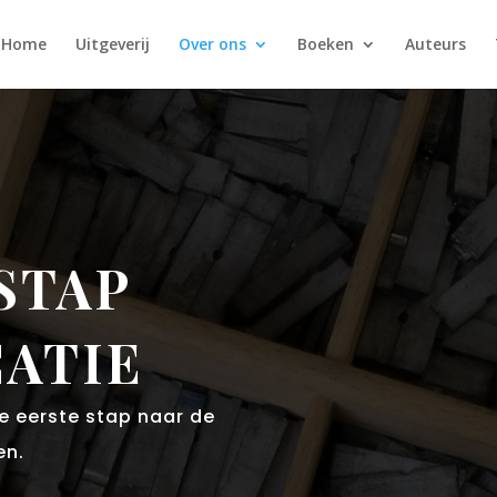
Home
Uitgeverij
Over ons
Boeken
Auteurs
STAP
CATIE
de eerste stap naar de
en.