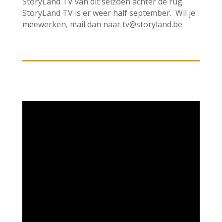
StoryLand TV van dit seizoen achter de rug.
StoryLand TV is er weer half september. Wil je
meewerken, mail dan naar tv@storyland.be