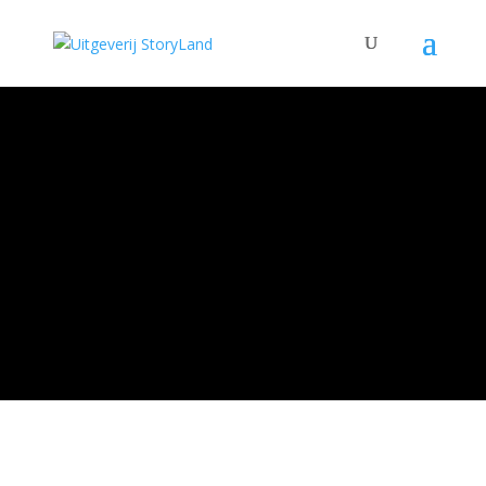
STORYLAND TV
Een online boekenmagazine
met auteurs, boekhandelaars
en recensenten