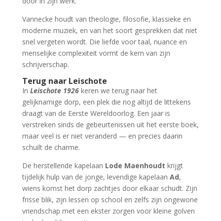
door in zijn werk.
Vannecke houdt van theologie, filosofie, klassieke en
moderne muziek, en van het soort gesprekken dat niet
snel vergeten wordt. Die liefde voor taal, nuance en
menselijke complexiteit vormt de kern van zijn
schrijverschap.
Terug naar Leischote
In
Leischote 1926
keren we terug naar het
gelijknamige dorp, een plek die nog altijd de littekens
draagt van de Eerste Wereldoorlog. Een jaar is
verstreken sinds de gebeurtenissen uit het eerste boek,
maar veel is er niet veranderd — en precies daarin
schuilt de charme.
De herstellende kapelaan
Lode Maenhoudt
krijgt
tijdelijk hulp van de jonge, levendige kapelaan
Ad
,
wiens komst het dorp zachtjes door elkaar schudt. Zijn
frisse blik, zijn lessen op school en zelfs zijn ongewone
vriendschap met een ekster zorgen voor kleine golven