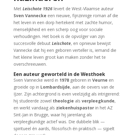
Met
Leischote 1926
levert de West-Vlaamse auteur
Sven Vannecke
een nieuwe, fijnzinnige roman af die
het leven in een dorp hertekent met zachte humor,
menselijkheid en een scherp oog voor sociale
verhoudingen. Het boek is de opvolger van zijn
succesvolle debuut
Leischote
, en opnieuw bewijst
Vannecke dat hij een geboren verteller is, iemand die
het kleine leven groot kan maken zonder het te
overschreeuwen.
Een auteur geworteld in de Westhoek
Sven Vannecke werd in
1978
geboren in
Veurne
en
groeide op in
Lombardsijde
, aan de oevers van de
IJzer. Zijn achtergrond is even veelzijdig als intrigerend:
hij studeerde zowel
theologie
als
verpleegkunde
,
en werkt vandaag als
ziekenhuispastor
in het AZ
Sint-Jan in Brugge, waar hij jarenlang als
verpleegkundige actief was. Die dubbele blik —
spiritueel én aards, filosofisch én praktisch — sijpelt