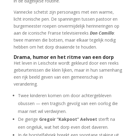
in de dagelijkse routine.
Vannecke schetst zijn personages met een warme,
licht ironische pen. De spanningen tussen pastoor en
burgemeester roepen onvermijdelijk herinneringen op
aan de iconische Franse televisiereeks
Don Camillo
:
twee mannen die botsen, maar elkaar tegelijk nodig
hebben om het dorp draaiende te houden.
Drama, humor en het ritme van een dorp
Het leven in Leischote wordt gekleurd door een reeks
gebeurtenissen die klein lijken, maar in hun samenhang
een rijk beeld geven van een gemeenschap in
verandering.
Twee kinderen komen om door achtergebleven
obussen — een tragisch gevolg van een oorlog die
maar niet wil verdwijnen.
De gierige
Gregoir “Kakpoot” Aelvoet
sterft na
een ongeluk, wat het dorp even doet daveren.
In de borstelfabriek breekt een spontane staking uit,