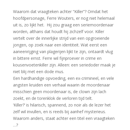
​Waarom dat vraagteken achter “Killer”? Omdat het
hoofdpersonage, Ferre Wouters, er nog niet helemaal
uit is, zo lijkt het. Hij zou graag een seriemoordenaar
worden, althans dat houdt hij zichzelf voor. Killer
vertelt over de innerlijke strijd van een opgroeiende
jongen, op zoek naar een identiteit. Wat eerst een
aaneenrijging van plagerijen lijkt te zijn, ontaardt vlug
in bittere ernst. Ferre wil fijnproever in crime en
kousenvoetenkiller zijn. Alleen: een seriedoder maak je
niet blij met een dode mus.
Een hardhandige opvoeding, een ex-crimineel, en vele
angsten kruiden een verhaal waarin de moordenaar
misschien geen moordenaar is, de clown zijn lach
zoekt, en de torenklok de verloren tijd telt.
‘Killer?’ is hilarisch, spannend, zo noir als de lezer het
zelf wil invullen, en is reeds bij aanhef mysterieus.
Waarom anders, staat achter een titel een vraagteken
…?