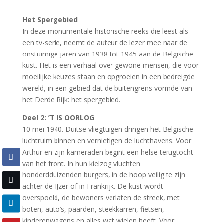
Het Spergebied
In deze monumentale historische reeks die leest als
een tv-serie, neemt de auteur de lezer mee naar de
onstuimige jaren van 1938 tot 1945 aan de Belgische
kust. Het is een verhaal over gewone mensen, die voor
moeilijke keuzes staan en opgroeien in een bedreigde
wereld, in een gebied dat de buitengrens vormde van
het Derde Rijk: het spergebied.
Deel 2: ’T IS OORLOG
10 mei 1940. Duitse vliegtuigen dringen het Belgische
luchtruim binnen en vernietigen de luchthavens. Voor
Arthur en zijn kameraden begint een helse terugtocht
van het front. In hun kielzog vluchten
honderdduizenden burgers, in de hoop veilig te zijn
achter de IJzer of in Frankrijk. De kust wordt
overspoeld, de bewoners verlaten de streek, met
boten, auto’s, paarden, steekkarren, fietsen,
kinderenwagens en alles wat wielen heeft. Voor