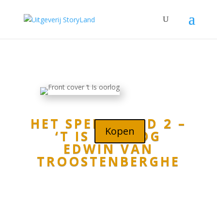
HET SPERGEBIED 2 –
Kopen
‘T IS OORLOG
EDWIN VAN
TROOSTENBERGHE